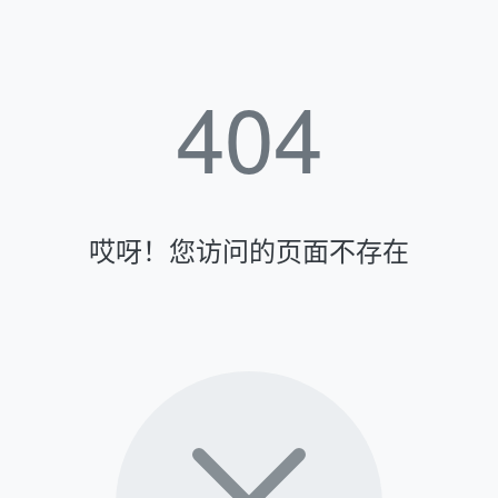
404
哎呀！您访问的页面不存在